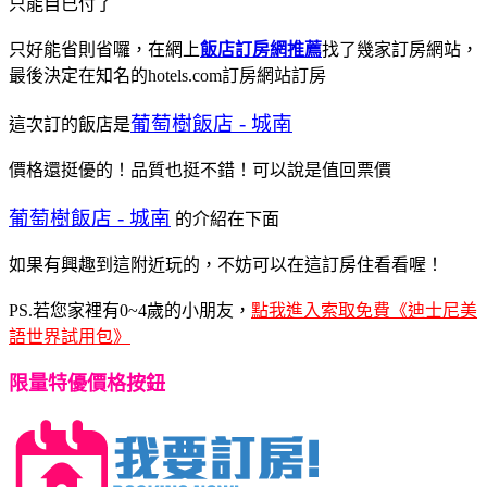
只能自已付了
只好能省則省囉，在網上
飯店訂房網推薦
找了幾家訂房網站，
最後決定在知名的hotels.com訂房網站訂房
葡萄樹飯店 - 城南
這次訂的飯店是
價格還挺優的！品質也挺不錯！可以說是值回票價
葡萄樹飯店 - 城南
的介紹在下面
如果有興趣到這附近玩的，不妨可以在這訂房住看看喔！
PS.若您家裡有0~4歲的小朋友，
點我進入索取免費《迪士尼美
語世界試用包》
限量特優價格按鈕